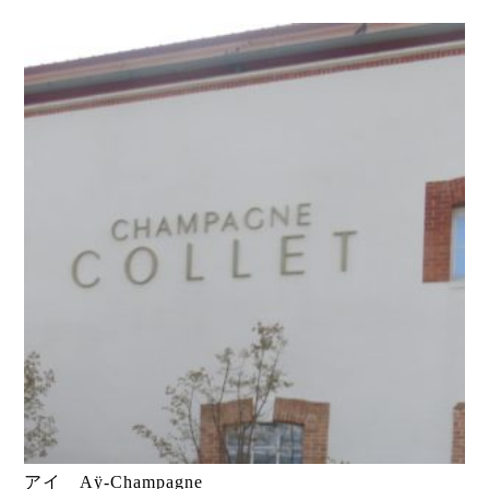
アイ Aÿ-Champagne