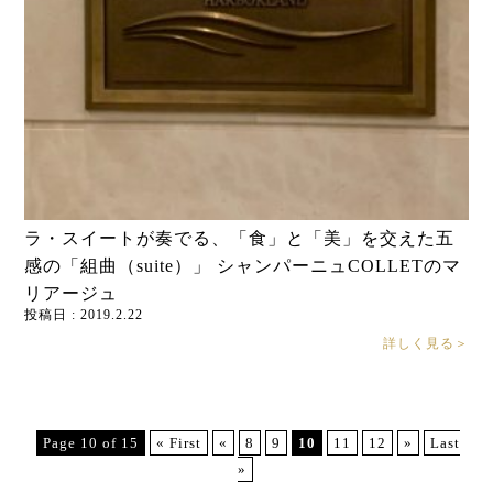
ラ・スイートが奏でる、「食」と「美」を交えた五
感の「組曲（suite）」 シャンパーニュCOLLETのマ
リアージュ
投稿日 : 2019.2.22
詳しく見る＞
Page 10 of 15
« First
«
8
9
10
11
12
»
Last
»